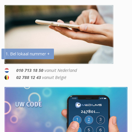
1. Bel lokaal nummer +
010 713 18 50
vanuit Nederland
02 788 12 43
vanuit België