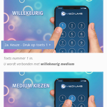
2a. Keuze - Druk op toets 1 +
Toets nummer 1 in.
U wordt verbonden met
willekeurig medium