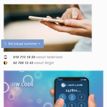
1. Bel lokaal nummer +
010 713 18 50
vanuit Nederland
02 788 12 43
vanuit België