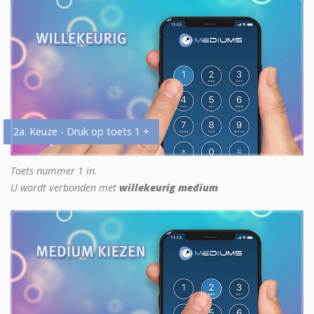
2a. Keuze - Druk op toets 1 +
Toets nummer 1 in.
U wordt verbonden met
willekeurig medium