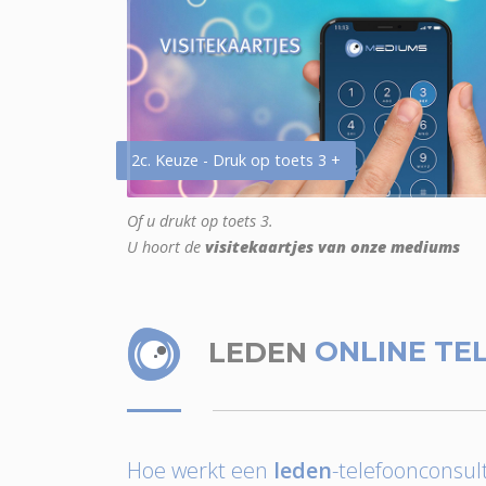
2c. Keuze - Druk op toets 3 +
Of u drukt op toets 3.
U hoort de
visitekaartjes van onze mediums
LEDEN
ONLINE TE
Hoe werkt een
leden
-telefoonconsult