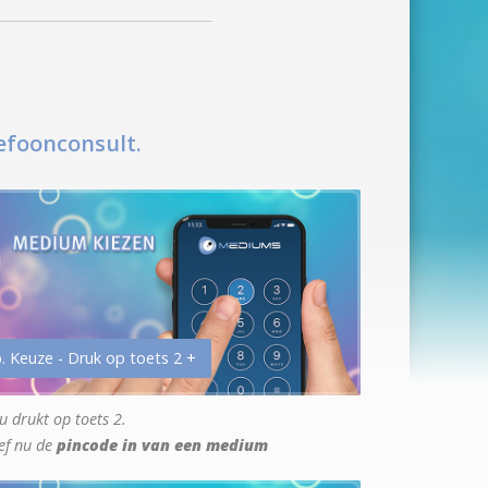
efoonconsult.
. Keuze - Druk op toets 2 +
u drukt op toets 2.
ef nu de
pincode in van een medium