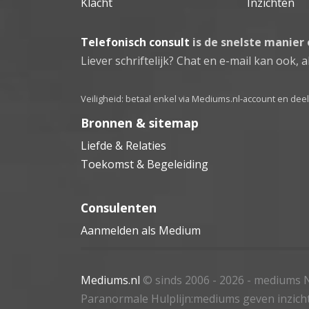
Klacht
Inzichten
Telefonisch consult
is de snelste manier
Liever schriftelijk? Chat en e-mail kan ook, al
Veiligheid: betaal enkel via Mediums.nl-account en de
Bronnen & sitemap
Liefde & Relaties
Toekomst & Begeleiding
Consulenten
Aanmelden als Medium
Mediums.nl
© sinds 2006 - 2026
- mediums N
Paranormale Hulplijn:mediums geven inzich