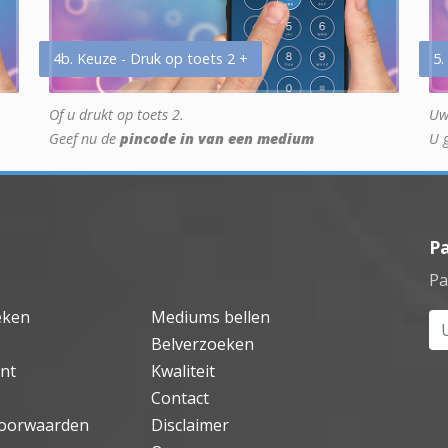
4b. Keuze - Druk op toets 2 +
5.
Of u drukt op toets 2.
Uw
Geef nu de
pincode in van een medium
U 
P
Pa
eken
Mediums bellen
Uw
Belverzoeken
nt
Kwaliteit
Contact
oorwaarden
Disclaimer