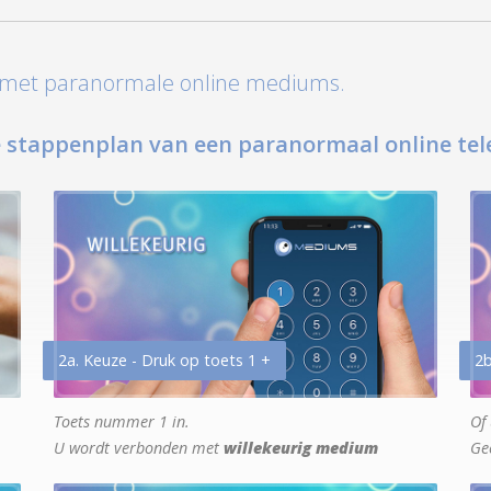
t met paranormale online mediums.
 stappenplan van een paranormaal online tel
2a. Keuze - Druk op toets 1 +
2b
Toets nummer 1 in.
Of 
U wordt verbonden met
willekeurig medium
Ge