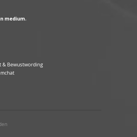
en medium
.
ht & Bewustwording
umchat
den