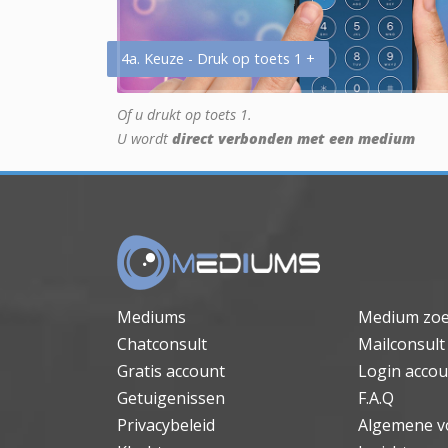
4a. Keuze - Druk op toets 1 +
Of u drukt op toets 1.
U wordt
direct verbonden met een medium
Mediums
Medium zo
Chatconsult
Mailconsult
Gratis account
Login accou
Getuigenissen
F.A.Q
Privacybeleid
Algemene v