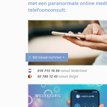
met een paranormale online medi
telefoonconsult.
1. Bel lokaal nummer +
010 713 18 50
vanuit Nederland
02 788 12 43
vanuit België