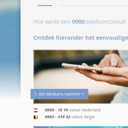
Hoe werkt een
0900
-telefoonconsul
Ontdek hieronder het eenvoudige
1. Bel Mediums-nummer +
0909 - 19 19
vanuit Nederland
0903 - 416 42
vanuit België