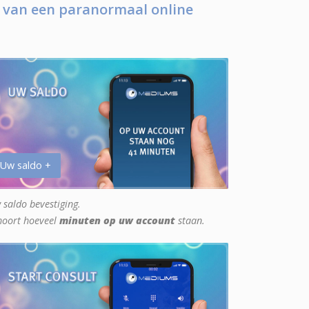
 van een paranormaal online
 Uw saldo +
 saldo bevestiging.
hoort hoeveel
minuten op uw account
staan.