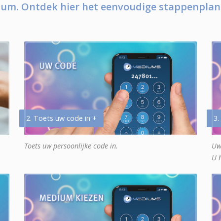
um. Ontdek hier het eenvoudige stappenplan
2. Toets uw code in +
3.
Toets uw persoonlijke code in.
Uw
U 