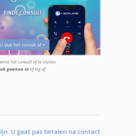
 U sluit het consult af +
enst het consult af te sluiten.
ak gewoon in
of leg af.
ijn. U gaat pas betalen na contact