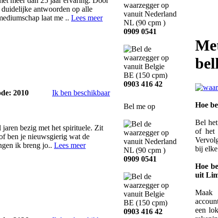
et meer dan 25 jaar ervaring. Door
u duidelijke antwoorden op alle
mediumschap laat me ..
Lees meer
NL
(90 cpm )
0909 0541
Met
bel
BE
(150 cpm)
0903 416 42
ode: 2010
Ik ben beschikbaar
Hoe be
Bel me op
Bel he
 jaren bezig met het spirituele. Zit
of he
of ben je nieuwsgierig wat de
Vervolg
ngen ik breng jo..
Lees meer
bij elk
NL
(90 cpm )
0909 0541
Hoe be
uit Li
Maak e
account
BE
(150 cpm)
een lo
0903 416 42