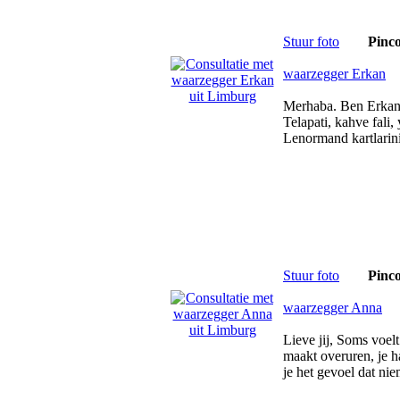
Stuur foto
Pinc
waarzegger Erkan
Merhaba. Ben Erkan 1
Telapati, kahve fali
Lenormand kartlarin
Stuur foto
Pinc
waarzegger Anna
Lieve jij, Soms voel
maakt overuren, je h
je het gevoel dat ni