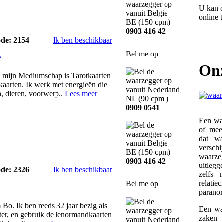
U kan 
online 
BE
(150 cpm)
0903 416 42
ode: 2154
Ik ben beschikbaar
Bel me op
e
On
 mijn Mediumschap is Tarotkaarten
aarten. Ik werk met energieën die
, dieren, voorwerp..
Lees meer
NL
(90 cpm )
0909 0541
Een wa
of mee
dat wa
versch
BE
(150 cpm)
waarz
0903 416 42
uitleg
ode: 2326
Ik ben beschikbaar
zelfs
relati
Bel me op
parano
Bo. Ik ben reeds 32 jaar bezig als
Een wa
ter, en gebruik de lenormandkaarten
zaken 