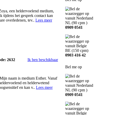
Zoya, een heldervoelend medium,
ik tijdens het gesprek contact kan
are overledenen, tev..
Lees meer
NL
(90 cpm )
0909 0541
BE
(150 cpm)
0903 416 42
ode: 2632
Ik ben beschikbaar
Bel me op
 Mijn naam is medium Esther. Vanaf
 heldervoelend en helderwetend
ogsensitief en kan v..
Lees meer
NL
(90 cpm )
0909 0541