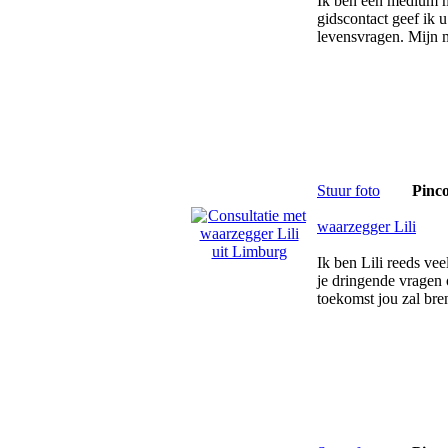
Ik ben een medium m
gidscontact geef ik 
levensvragen. Mijn 
Stuur foto
Pinc
waarzegger Lili
Ik ben Lili reeds veel
je dringende vragen 
toekomst jou zal bre