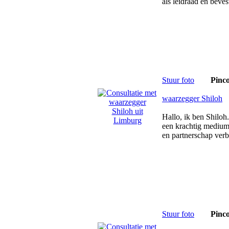
als leidraad en beve
Stuur foto
Pinc
waarzegger Shiloh
Hallo, ik ben Shilo
een krachtig medium 
en partnerschap ver
Stuur foto
Pinc