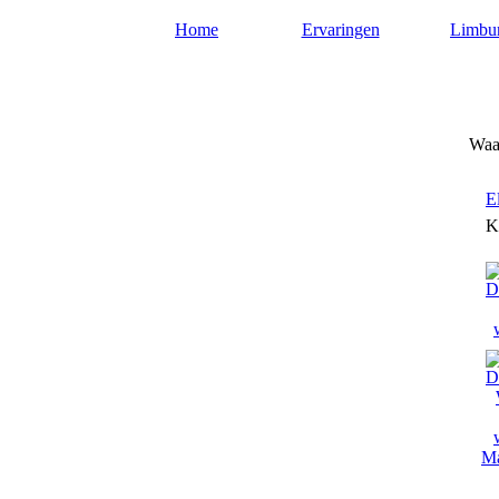
Home
Ervaringen
Limbu
Waarzeggers-limburg.nl
Waar
E
K
Ma