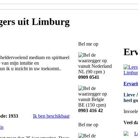
gers
uit Limburg
Bel me op
Erv
heldervoelend medium en spiritueel
 van mijn intuïtie en
n ik u inzicht in uw toekomst..
NL
(90 cpm )
0909 0541
Ervari
Lieve 
heel g
BE
(150 cpm)
0903 416 42
Invoelen
ode: 1933
Ik ben beschikbaar
Veel d
Bel me op
is