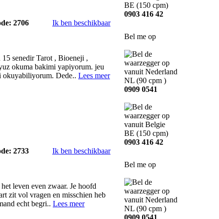
BE
(150 cpm)
0903 416 42
ode: 2706
Ik ben beschikbaar
Bel me op
5 senedir Tarot , Bioeneji ,
, yuz okuma bakimi yapiyorum. jeu
i okuyabiliyorum. Dede..
Lees meer
NL
(90 cpm )
0909 0541
BE
(150 cpm)
0903 416 42
ode: 2733
Ik ben beschikbaar
Bel me op
t het leven even zwaar. Je hoofd
art zit vol vragen en misschien heb
emand echt begri..
Lees meer
NL
(90 cpm )
0909 0541