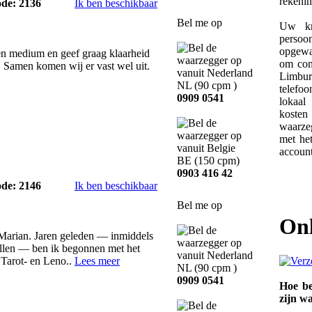
rekeni
ode: 2136
Ik ben beschikbaar
Bel me op
Uw kr
persoo
opgewa
en medium en geef graag klaarheid
om con
e. Samen komen wij er vast wel uit.
Limb
NL
(90 cpm )
telefoo
0909 0541
lokaal
koste
waarze
met he
account
BE
(150 cpm)
0903 416 42
ode: 2146
Ik ben beschikbaar
Bel me op
On
 Marian. Jaren geleden — inmiddels
tellen — ben ik begonnen met het
 Tarot- en Leno..
Lees meer
NL
(90 cpm )
0909 0541
Hoe be
zijn w