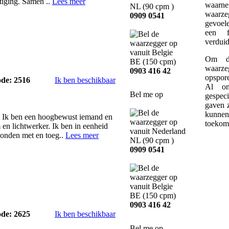
stiging. Samen ..
Lees meer
waarn
NL
(90 cpm )
waarze
0909 0541
gevoele
een f
verduid
Om de
BE
(150 cpm)
waarze
0903 416 42
opspor
ode: 2516
Ik ben beschikbaar
Al on
Bel me op
gespec
gaven z
kunne
h. Ik ben een hoogbewust iemand en
toekom
en lichtwerker. Ik ben in eenheid
bonden met en toeg..
Lees meer
NL
(90 cpm )
0909 0541
BE
(150 cpm)
0903 416 42
ode: 2625
Ik ben beschikbaar
Bel me op