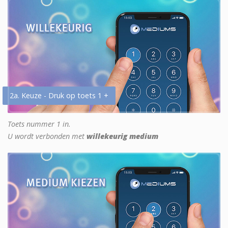
2a. Keuze - Druk op toets 1 +
Toets nummer 1 in.
U wordt verbonden met
willekeurig medium