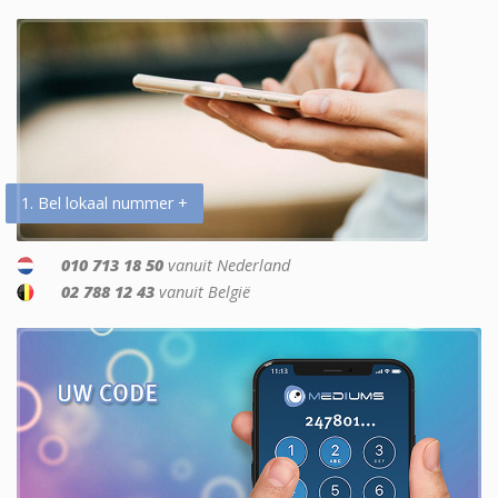
1. Bel lokaal nummer +
010 713 18 50
vanuit Nederland
02 788 12 43
vanuit België