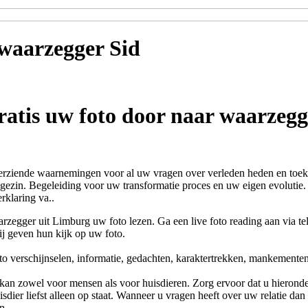
 waarzegger
Sid
ratis uw foto door naar waarzegg
rziende waarnemingen voor al uw vragen over verleden heden en toe
 gezin. Begeleiding voor uw transformatie proces en uw eigen evolutie
rklaring va..
arzegger uit Limburg uw foto lezen. Ga een live foto reading aan via t
ij geven hun kijk op uw foto.
to verschijnselen, informatie, gedachten, karaktertrekken, mankemente
kan zowel voor mensen als voor huisdieren. Zorg ervoor dat u hieronder
sdier liefst alleen op staat. Wanneer u vragen heeft over uw relatie dan
n.