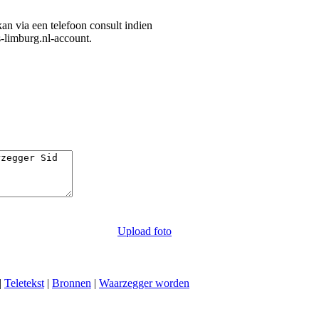
 kan via een telefoon consult indien
s-limburg.nl-account.
Upload foto
|
Teletekst
|
Bronnen
|
Waarzegger worden