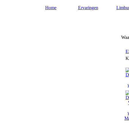
Home
Ervaringen
Limbu
Waarzeggers-limburg.nl
Waar
E
K
Ma