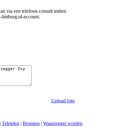
 kan via een telefoon consult indien
s-limburg.nl-account.
Upload foto
|
Teletekst
|
Bronnen
|
Waarzegger worden