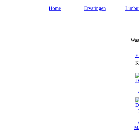
Home
Ervaringen
Limbu
Waarzeggers-limburg.nl
Waar
E
K
Ma