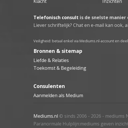
Klacht
Inzichten
Telefonisch consult
is de snelste manier
Liever schriftelijk? Chat en e-mail kan ook, al
Veiligheid: betaal enkel via Mediums.nl-account en de
Bronnen & sitemap
Liefde & Relaties
Toekomst & Begeleiding
Consulenten
Aanmelden als Medium
Mediums.nl
© sinds 2006 - 2026
- mediums N
Paranormale Hulplijn:mediums geven inzich