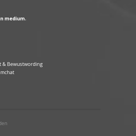
en medium
.
ht & Bewustwording
umchat
den