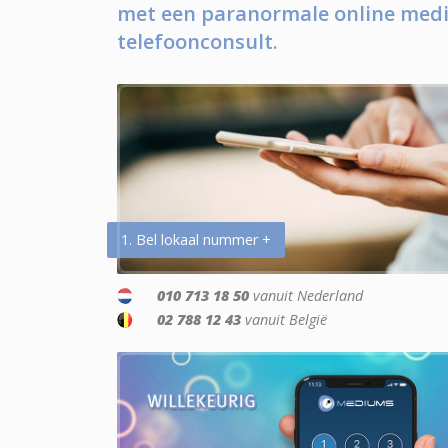
met een paranormale online medi
telefoonconsult.
1. Bel lokaal nummer +
010 713 18 50
vanuit Nederland
02 788 12 43
vanuit België