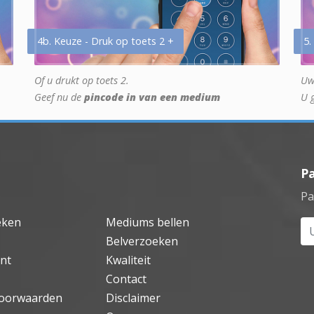
4b. Keuze - Druk op toets 2 +
5.
Of u drukt op toets 2.
Uw
Geef nu de
pincode in van een medium
U 
P
Pa
eken
Mediums bellen
Uw
Belverzoeken
nt
Kwaliteit
Contact
oorwaarden
Disclaimer