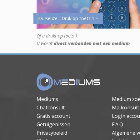
4a. Keuze - Druk op toets 1 +
Of u drukt op toets 1.
U wordt
direct verbonden met een medium
Mediums
Medium zo
Chatconsult
Mailconsult
Gratis account
Login accou
Getuigenissen
F.A.Q
Privacybeleid
Algemene v