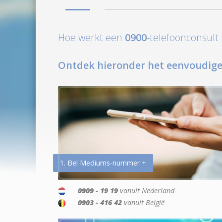
Hoe werkt een
0900
-telefoonconsul
Ontdek hieronder het eenvoudige
1. Bel Mediums-nummer +
0909 - 19 19
vanuit Nederland
0903 - 416 42
vanuit België