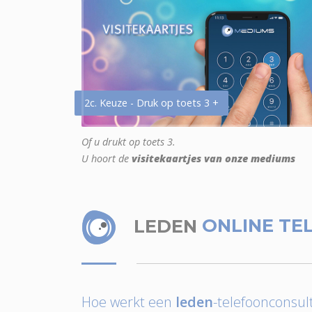
2c. Keuze - Druk op toets 3 +
Of u drukt op toets 3.
U hoort de
visitekaartjes van onze mediums
LEDEN
ONLINE TE
Hoe werkt een
leden
-telefoonconsult