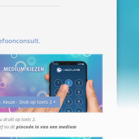
efoonconsult.
. Keuze - Druk op toets 2 +
u drukt op toets 2.
ef nu de
pincode in van een medium