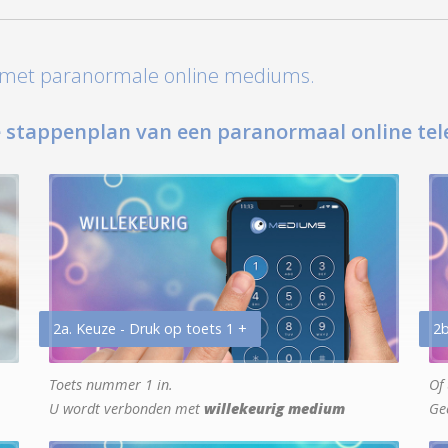
t met paranormale online mediums.
 stappenplan van een paranormaal online tel
2a. Keuze - Druk op toets 1 +
2b
Toets nummer 1 in.
Of 
U wordt verbonden met
willekeurig medium
Ge