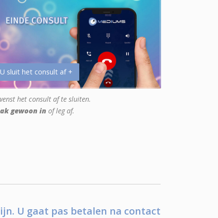
 U sluit het consult af +
enst het consult af te sluiten.
ak gewoon in
of leg af.
ijn. U gaat pas betalen na contact