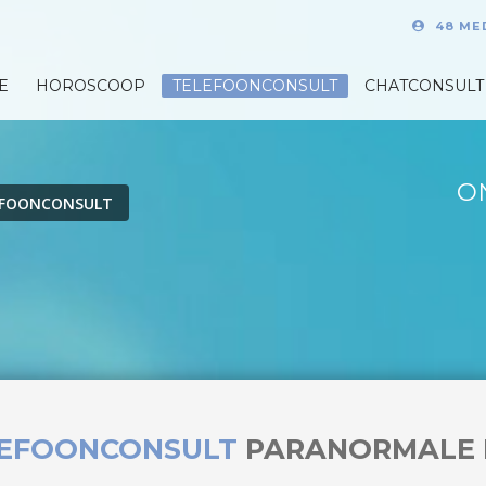
48 ME
E
HOROSCOOP
TELEFOONCONSULT
CHATCONSULT
O
EFOONCONSULT
LEFOONCONSULT
PARANORMALE 