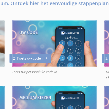
um. Ontdek hier het eenvoudige stappenplan
2. Toets uw code in +
3.
Toets uw persoonlijke code in.
Uw
U 