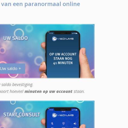
 van een paranormaal online
 Uw saldo +
 saldo bevestiging.
hoort hoeveel
minuten op uw account
staan.