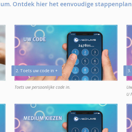
um. Ontdek hier het eenvoudige stappenplan
2. Toets uw code in +
3.
Toets uw persoonlijke code in.
Uw
U 