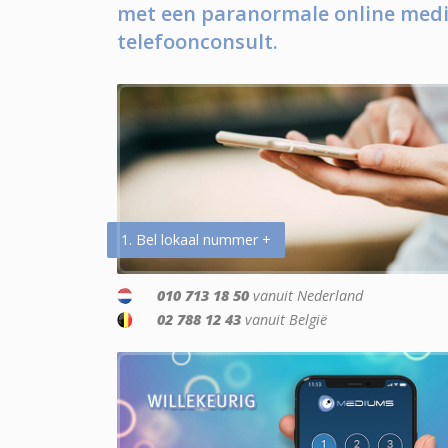
met een paranormale online medi
telefoonconsult.
1. Bel lokaal nummer +
010 713 18 50
vanuit Nederland
02 788 12 43
vanuit België