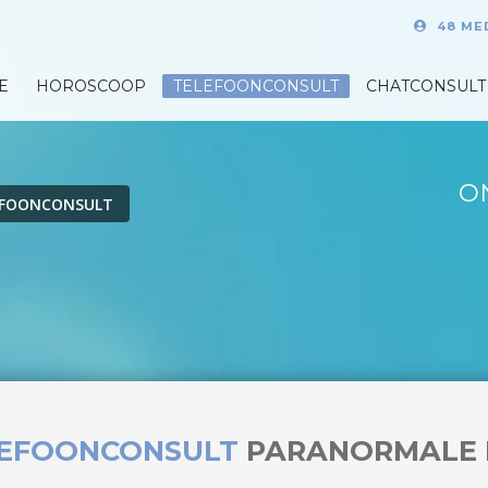
48 ME
E
HOROSCOOP
TELEFOONCONSULT
CHATCONSULT
O
EFOONCONSULT
LEFOONCONSULT
PARANORMALE 