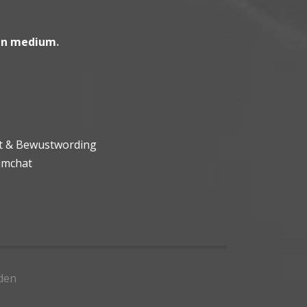
en medium
.
ht & Bewustwording
umchat
den