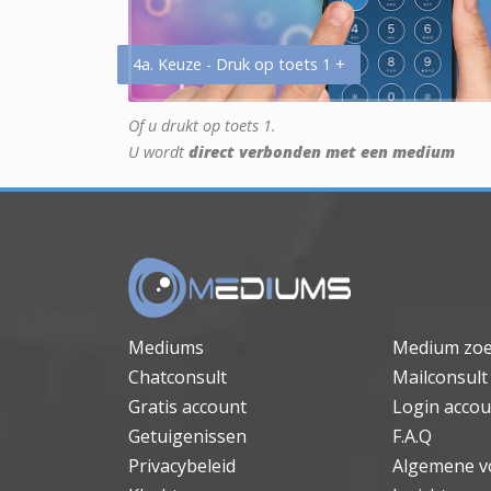
4a. Keuze - Druk op toets 1 +
Of u drukt op toets 1.
U wordt
direct verbonden met een medium
Mediums
Medium zo
Chatconsult
Mailconsult
Gratis account
Login accou
Getuigenissen
F.A.Q
Privacybeleid
Algemene v