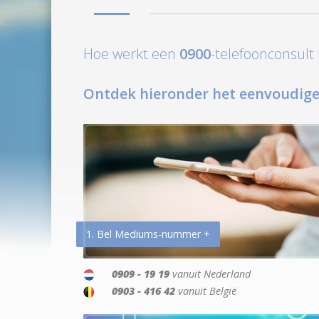
Hoe werkt een
0900
-telefoonconsul
Ontdek hieronder het eenvoudige
1. Bel Mediums-nummer +
0909 - 19 19
vanuit Nederland
0903 - 416 42
vanuit België