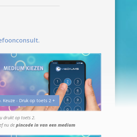
efoonconsult.
. Keuze - Druk op toets 2 +
u drukt op toets 2.
ef nu de
pincode in van een medium