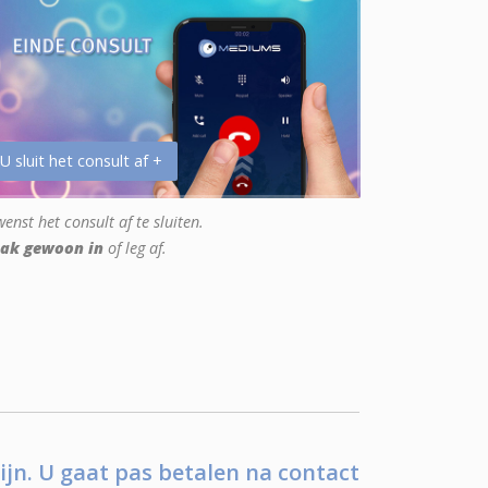
 U sluit het consult af +
enst het consult af te sluiten.
ak gewoon in
of leg af.
ijn. U gaat pas betalen na contact