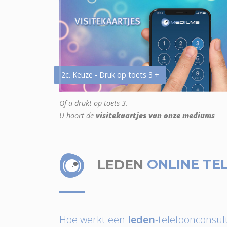
2c. Keuze - Druk op toets 3 +
Of u drukt op toets 3.
U hoort de
visitekaartjes van onze mediums
LEDEN
ONLINE TE
Hoe werkt een
leden
-telefoonconsult