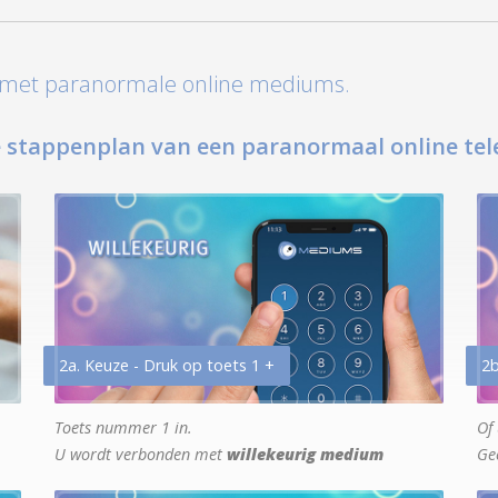
t met paranormale online mediums.
 stappenplan van een paranormaal online tel
2a. Keuze - Druk op toets 1 +
2b
Toets nummer 1 in.
Of 
U wordt verbonden met
willekeurig medium
Ge