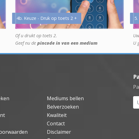
4b. Keuze - Druk op toets 2 +
5.
Of u drukt op toets 2.
Uw
Geef nu de
pincode in van een medium
U 
P
Pa
eken
Mediums bellen
Uw
Belverzoeken
nt
Kwaliteit
Contact
oorwaarden
Disclaimer