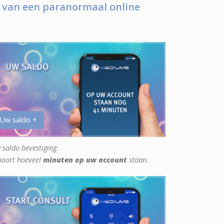
 van een paranormaal online
 Uw saldo +
 saldo bevestiging.
hoort hoeveel
minuten op uw account
staan.