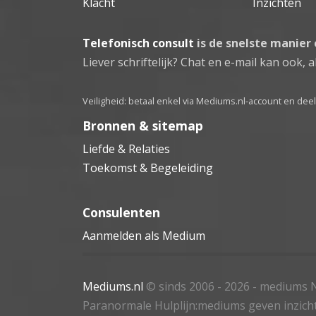
Klacht
Inzichten
Telefonisch consult
is de snelste manier
Liever schriftelijk? Chat en e-mail kan ook, al
Veiligheid: betaal enkel via Mediums.nl-account en de
Bronnen & sitemap
Liefde & Relaties
Toekomst & Begeleiding
Consulenten
Aanmelden als Medium
Mediums.nl
© sinds 2006 - 2026
- mediums N
Paranormale Hulplijn:mediums geven inzich