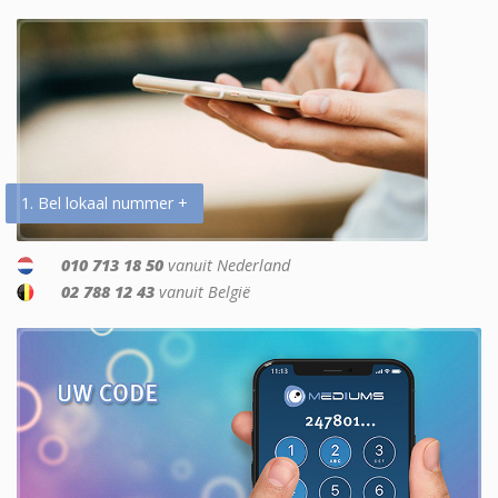
1. Bel lokaal nummer +
010 713 18 50
vanuit Nederland
02 788 12 43
vanuit België