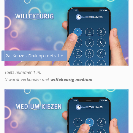
2a. Keuze - Druk op toets 1 +
Toets nummer 1 in.
U wordt verbonden met
willekeurig medium