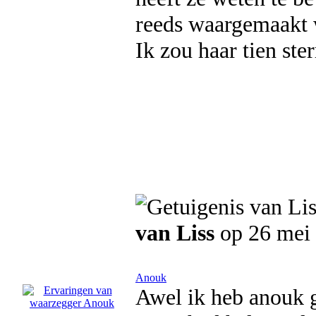
reeds waargemaakt 
Ik zou haar tien ste
van Liss
op 26 mei
Anouk
Awel ik heb anouk g