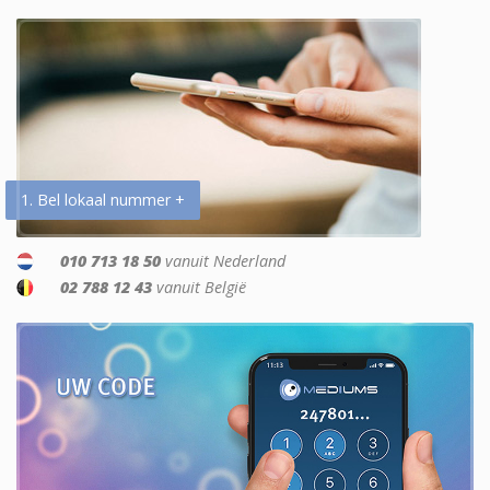
1. Bel lokaal nummer +
010 713 18 50
vanuit Nederland
02 788 12 43
vanuit België