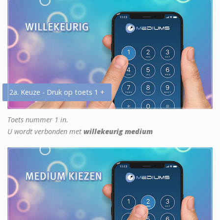
2a. Keuze - Druk op toets 1 +
Toets nummer 1 in.
U wordt verbonden met
willekeurig medium