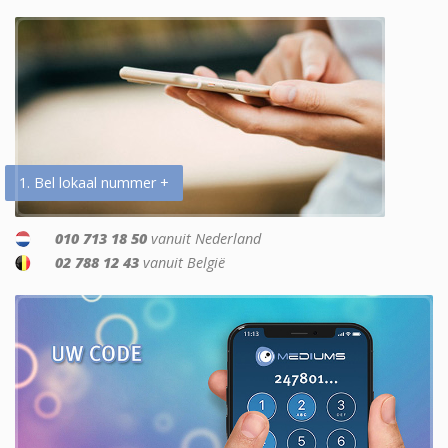
1. Bel lokaal nummer +
010 713 18 50
vanuit Nederland
02 788 12 43
vanuit België