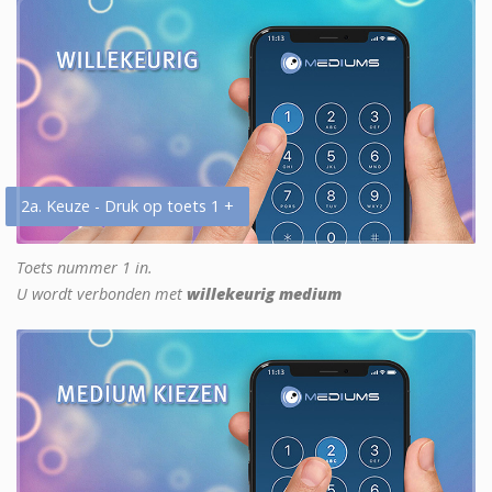
2a. Keuze - Druk op toets 1 +
Toets nummer 1 in.
U wordt verbonden met
willekeurig medium