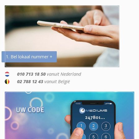
1. Bel lokaal nummer +
010 713 18 50
vanuit Nederland
02 788 12 43
vanuit België